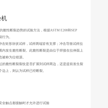
验机
究钢材的脆性断裂趋势的试验方法，根据ASTM E208和SEP
止裂行为。
，采用落锤冲击矩形块状试样，试样两端皆有支撑；冲击导致试样拉
围内发生脆性断裂。此脆性断裂是由位于焊接在拉伸面上
也被称为位错源。
起的脆性断裂裂纹是否扩展到试样两边，还是提前发生裂
个边上，则认为试样已经断裂。
安全触点都接触时才允许进行试验